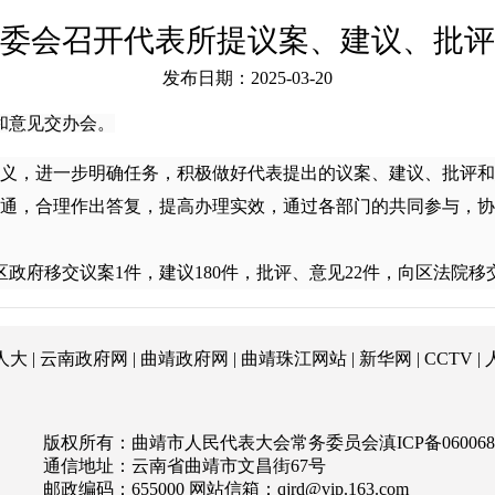
委会召开代表所提议案、建议、批评
发布日期：2025-03-20
和意见交办会。
义，进一步明确任务，积极做好代表提出的议案、建议、批评和
通，合理作出答复，提高办理实效，通过各部门的共同参与，协作
政府移交议案1件，建议180件，批评、意见22件，向区法院移
人大
|
云南政府网
|
曲靖政府网
|
曲靖珠江网站
|
新华网
|
CCTV
|
版权所有：曲靖市人民代表大会常务委员会
滇ICP备060068
通信地址：云南省曲靖市文昌街67号
邮政编码：655000 网站信箱：
qjrd@vip.163.com